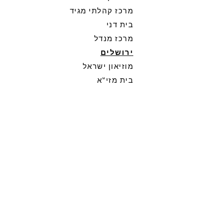
מרכז קהלתי מגיד
בית דני
מרכז מנדל
ירושלים
מוזיאון ישראל
בית מזי"א
שבוע המחול הבינלאומי -
מרכז מחול שלם
הרצליה
:
מוזיאון לאמנות
עכשווית
ירוחם:
במסגרת פסטיבל doc
aviv
אופקים
: פסטיבל דרום
משגב:
אולפן למחול
מגידו
:
אולפן למחול
מנשה
: אולפן למחול